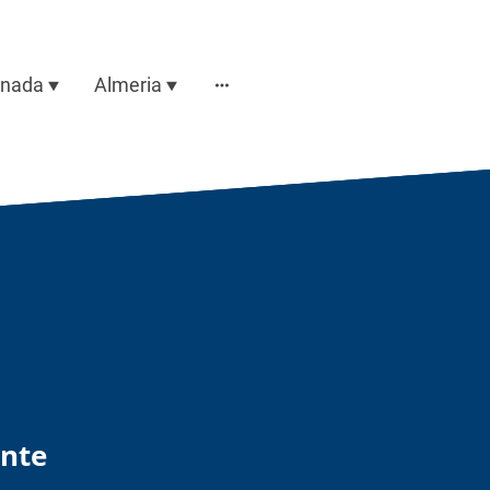
anada
Almeria
ente