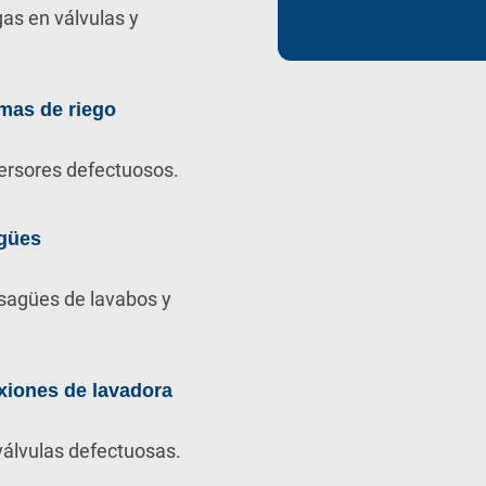
as en válvulas y
mas de riego
ersores defectuosos.
gües
sagües de lavabos y
xiones de lavadora
álvulas defectuosas.