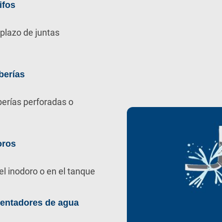
ifos
plazo de juntas
berías
berías perforadas o
oros
el inodoro o en el tanque
lentadores de agua