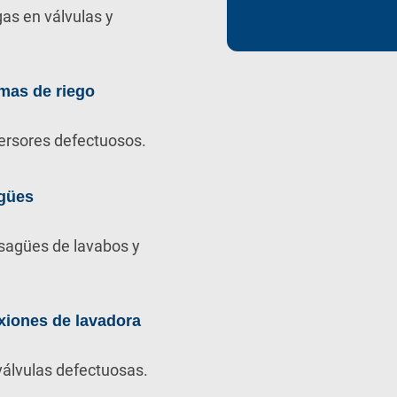
as en válvulas y
mas de riego
ersores defectuosos.
gües
sagües de lavabos y
xiones de lavadora
álvulas defectuosas.