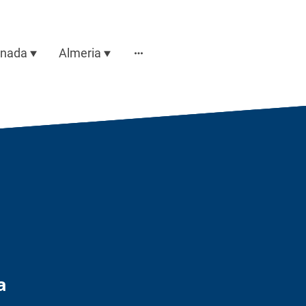
anada
Almeria
a