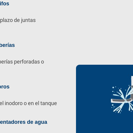
ifos
plazo de juntas
berías
berías perforadas o
oros
el inodoro o en el tanque
lentadores de agua