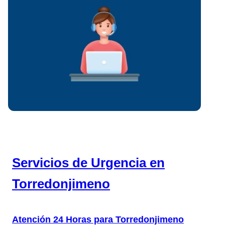
Servicios de Urgencia en
Torredonjimeno
Atención 24 Horas para Torredonjimeno