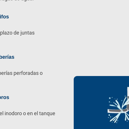
ifos
plazo de juntas
berías
berías perforadas o
oros
el inodoro o en el tanque