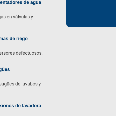
lentadores de agua
as en válvulas y
mas de riego
ersores defectuosos.
gües
sagües de lavabos y
xiones de lavadora