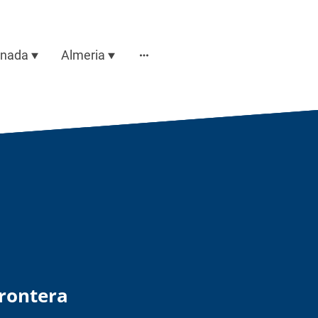
anada
Almeria
Frontera