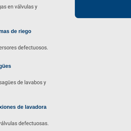
as en válvulas y
mas de riego
ersores defectuosos.
gües
sagües de lavabos y
xiones de lavadora
álvulas defectuosas.