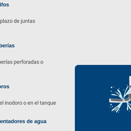
ifos
plazo de juntas
berías
berías perforadas o
oros
el inodoro o en el tanque
lentadores de agua