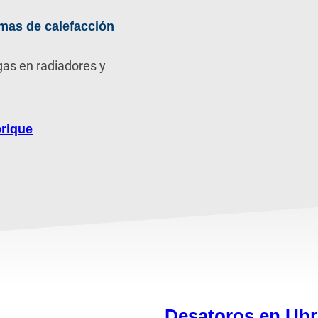
mas de calefacción
gas en radiadores y
rique
Desatoros en Ubr