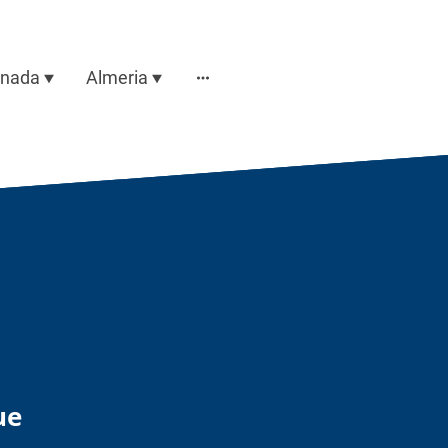
anada
Almeria
ue