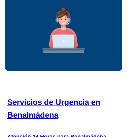
Servicios de Urgencia en
Benalmádena
Atención 24 Horas para Benalmádena