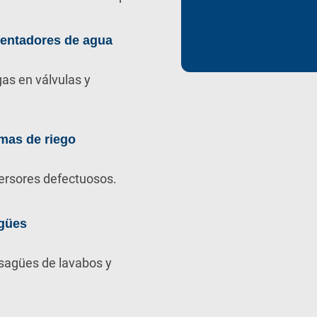
lentadores de agua
as en válvulas y
mas de riego
ersores defectuosos.
gües
sagües de lavabos y