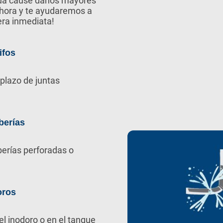
gua cause daños mayores
ahora y te ayudaremos a
era inmediata!
ifos
plazo de juntas
berías
berías perforadas o
oros
el inodoro o en el tanque