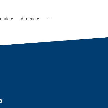
anada
Almeria
a