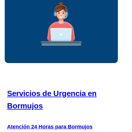
Servicios de Urgencia en
Bormujos
Atención 24 Horas para Bormujos