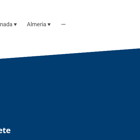
anada
Almeria
ete