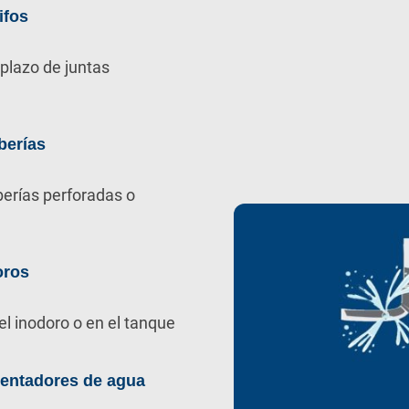
ifos
plazo de juntas
berías
berías perforadas o
oros
el inodoro o en el tanque
lentadores de agua