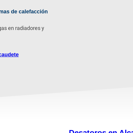
mas de calefacción
gas en radiadores y
caudete
Desatoros en Alc