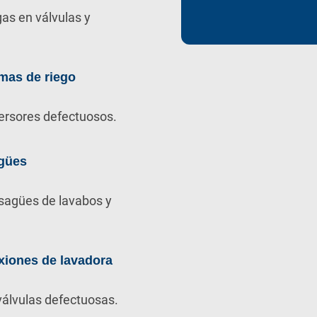
as en válvulas y
mas de riego
ersores defectuosos.
gües
sagües de lavabos y
xiones de lavadora
álvulas defectuosas.