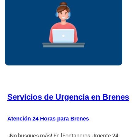
Servicios de Urgencia en Brenes
Atención 24 Horas para Brenes
¡No busques más! En [Fontaneros Urgente 24