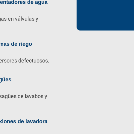
lentadores de agua
as en válvulas y
mas de riego
ersores defectuosos.
gües
sagües de lavabos y
xiones de lavadora