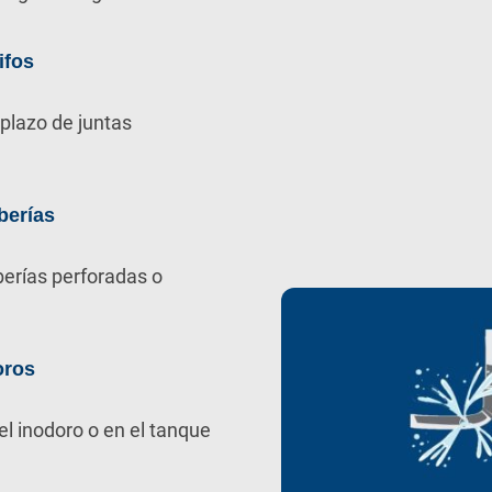
ifos
plazo de juntas
berías
berías perforadas o
oros
el inodoro o en el tanque