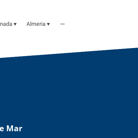
anada
Almeria
de Mar