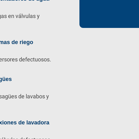
as en válvulas y
mas de riego
ersores defectuosos.
gües
sagües de lavabos y
xiones de lavadora