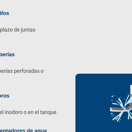
ifos
plazo de juntas
berías
berías perforadas o
oros
el inodoro o en el tanque
lentadores de agua