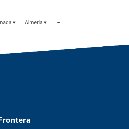
anada
Almeria
Frontera