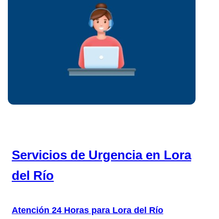
Servicios de Urgencia en Lora
del Río
Atención 24 Horas para Lora del Río