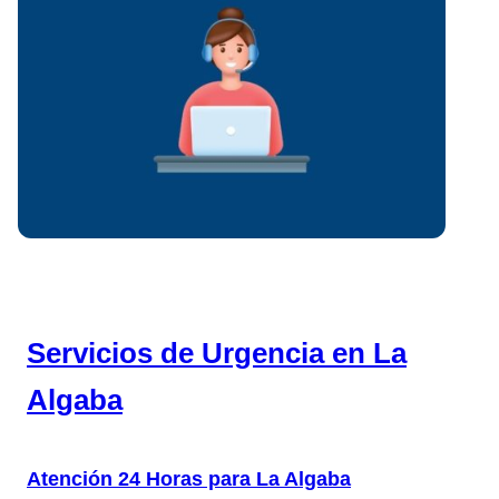
Servicios de Urgencia en La
Algaba
Atención 24 Horas para La Algaba