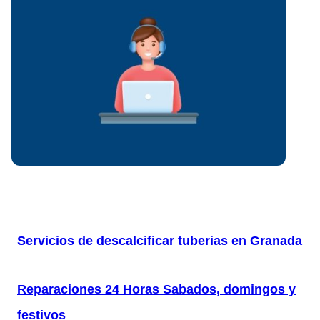
Servicios de descalcificar tuberias en Granada
Reparaciones 24 Horas Sabados, domingos y
festivos